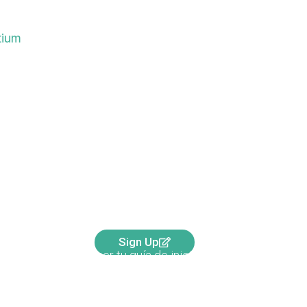
tium
Círculo Vibantium
Shop
Sign Up
Para obtener tu guía de inicio gratuita.