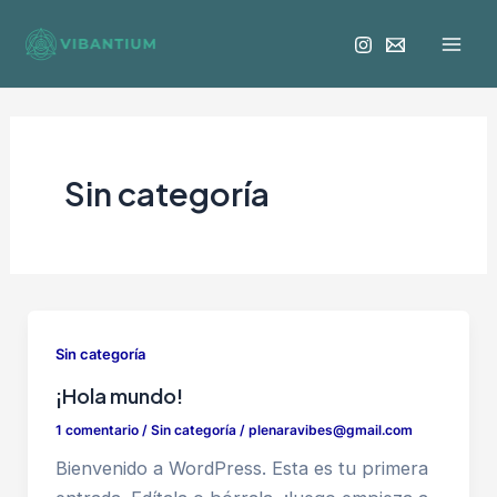
Ir
Mai
al
Men
contenido
Sin categoría
Sin categoría
¡Hola mundo!
1 comentario
/
Sin categoría
/
plenaravibes@gmail.com
Bienvenido a WordPress. Esta es tu primera