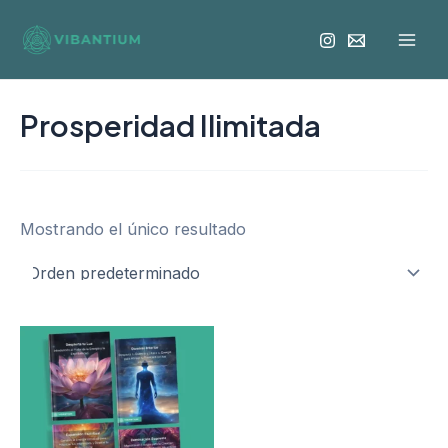
Ir
Mai
al
Men
contenido
Prosperidad Ilimitada
Mostrando el único resultado