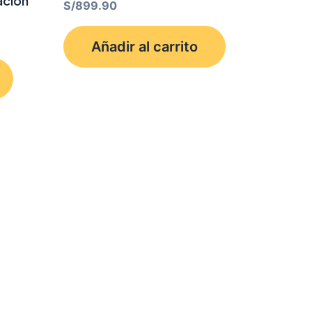
ación
S/
899.90
Añadir al carrito