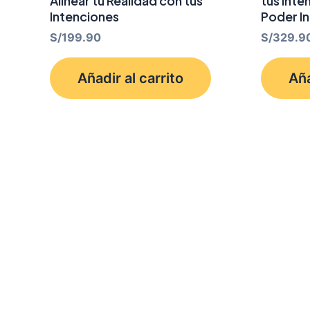
Alinear tu Realidad con tus
tus Inte
Intenciones
Poder In
S/
199.90
S/
329.9
Añadir al carrito
Aña