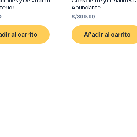
nciones y Desatar tu
Consciente y la Manifest
terior
Abundante
0
S/
399.90
dir al carrito
Añadir al carrito