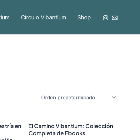
tium
Círculo Vibantium
Shop
stría en
El Camino Vibantium: Colección
Completa de Ebooks